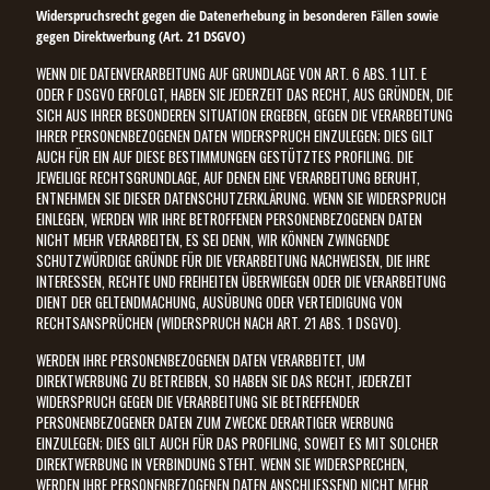
Widerspruchsrecht gegen die Datenerhebung in besonderen Fällen sowie
gegen Direktwerbung (Art. 21 DSGVO)
WENN DIE DATENVERARBEITUNG AUF GRUNDLAGE VON ART. 6 ABS. 1 LIT. E
ODER F DSGVO ERFOLGT, HABEN SIE JEDERZEIT DAS RECHT, AUS GRÜNDEN, DIE
SICH AUS IHRER BESONDEREN SITUATION ERGEBEN, GEGEN DIE VERARBEITUNG
IHRER PERSONENBEZOGENEN DATEN WIDERSPRUCH EINZULEGEN; DIES GILT
AUCH FÜR EIN AUF DIESE BESTIMMUNGEN GESTÜTZTES PROFILING. DIE
JEWEILIGE RECHTSGRUNDLAGE, AUF DENEN EINE VERARBEITUNG BERUHT,
ENTNEHMEN SIE DIESER DATENSCHUTZERKLÄRUNG. WENN SIE WIDERSPRUCH
EINLEGEN, WERDEN WIR IHRE BETROFFENEN PERSONENBEZOGENEN DATEN
NICHT MEHR VERARBEITEN, ES SEI DENN, WIR KÖNNEN ZWINGENDE
SCHUTZWÜRDIGE GRÜNDE FÜR DIE VERARBEITUNG NACHWEISEN, DIE IHRE
INTERESSEN, RECHTE UND FREIHEITEN ÜBERWIEGEN ODER DIE VERARBEITUNG
DIENT DER GELTENDMACHUNG, AUSÜBUNG ODER VERTEIDIGUNG VON
RECHTSANSPRÜCHEN (WIDERSPRUCH NACH ART. 21 ABS. 1 DSGVO).
WERDEN IHRE PERSONENBEZOGENEN DATEN VERARBEITET, UM
DIREKTWERBUNG ZU BETREIBEN, SO HABEN SIE DAS RECHT, JEDERZEIT
WIDERSPRUCH GEGEN DIE VERARBEITUNG SIE BETREFFENDER
PERSONENBEZOGENER DATEN ZUM ZWECKE DERARTIGER WERBUNG
EINZULEGEN; DIES GILT AUCH FÜR DAS PROFILING, SOWEIT ES MIT SOLCHER
DIREKTWERBUNG IN VERBINDUNG STEHT. WENN SIE WIDERSPRECHEN,
WERDEN IHRE PERSONENBEZOGENEN DATEN ANSCHLIESSEND NICHT MEHR