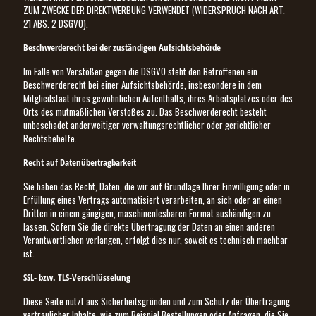
ZUM ZWECKE DER DIREKTWERBUNG VERWENDET (WIDERSPRUCH NACH ART.
21 ABS. 2 DSGVO).
Beschwerde­recht bei der zuständigen Aufsichts­behörde
Im Falle von Verstößen gegen die DSGVO steht den Betroffenen ein
Beschwerderecht bei einer Aufsichtsbehörde, insbesondere in dem
Mitgliedstaat ihres gewöhnlichen Aufenthalts, ihres Arbeitsplatzes oder des
Orts des mutmaßlichen Verstoßes zu. Das Beschwerderecht besteht
unbeschadet anderweitiger verwaltungsrechtlicher oder gerichtlicher
Rechtsbehelfe.
Recht auf Daten­übertrag­barkeit
Sie haben das Recht, Daten, die wir auf Grundlage Ihrer Einwilligung oder in
Erfüllung eines Vertrags automatisiert verarbeiten, an sich oder an einen
Dritten in einem gängigen, maschinenlesbaren Format aushändigen zu
lassen. Sofern Sie die direkte Übertragung der Daten an einen anderen
Verantwortlichen verlangen, erfolgt dies nur, soweit es technisch machbar
ist.
SSL- bzw. TLS-Verschlüsselung
Diese Seite nutzt aus Sicherheitsgründen und zum Schutz der Übertragung
vertraulicher Inhalte, wie zum Beispiel Bestellungen oder Anfragen, die Sie